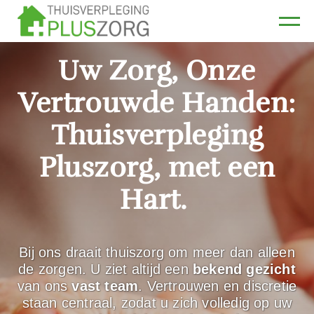
Uw Zorg, Onze
Vertrouwde Handen:
Thuisverpleging
Pluszorg
, met een
Hart.
Bij ons draait thuiszorg om meer dan alleen
de zorgen. U ziet altijd een
bekend gezicht
van ons
vast team
. Vertrouwen en discretie
staan centraal, zodat u zich volledig op uw