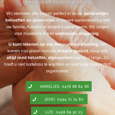
gemak voelt in uw eigen huis.
Wij stemmen alle zorgen perfect af op uw
persoonlijke
behoeften en gewoontes
, in nauwe samenwerking met
uw familie, huisarts of andere zorgverleners. Wij zorgen
voor maatwerk in een
vertrouwde omgeving
.
U kunt rekenen op een betrouwbare planning.
We
komen niet alleen met een
bekend gezicht
, maar ook
altijd rond hetzelfde, afgesproken uur
bij u langs. Zo
hoeft u niet nodeloos te wachten en kunt u uw dag perfect
organiseren.
ANNELIES: 0476 88 84 86
JESSI: 0494 71 74 80
LIZE: 0498 69 92 23